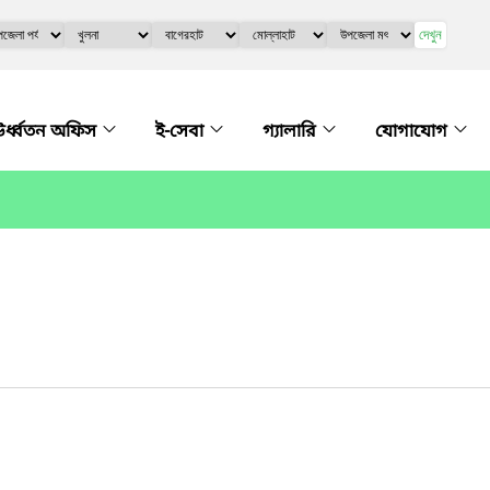
দেখুন
র্ধ্বতন অফিস
ই-সেবা
গ্যালারি
যোগাযোগ