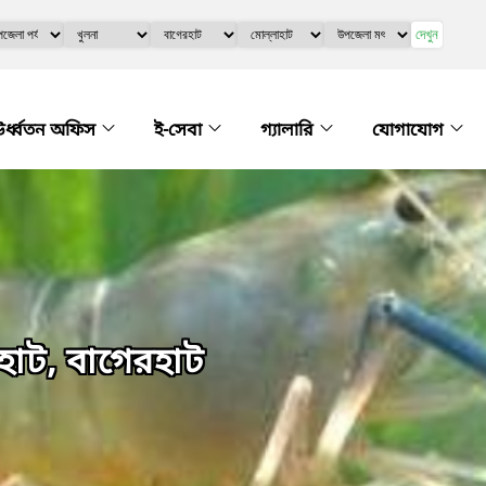
দেখুন
র্ধ্বতন অফিস
ই-সেবা
গ্যালারি
যোগাযোগ
হাট, বাগেরহাট