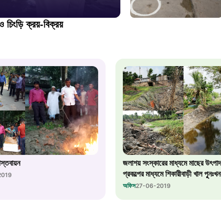
১০৯
 চিংড়ি ক্রয়-বিক্রয়
শিশু সহায
১৬১
বাংলাদেশ ক
০১৯
মাদকদ্রব্য 
স্তবায়ন
জলাশয় সংস্কারের মাধ্যমে মাছের উৎপাদন
১৬১
প্রকল্পের মাধ্যমে শিকারীবাড়ী খাল পূূনঃখ
2019
অফিস
27-06-2019
জরুরী অভ্