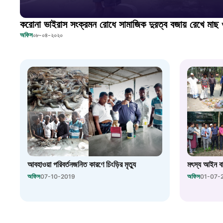
করোনা ভাইরাস সংক্রমন রোধে সামাজিক দুরত্ব বজায় রেখে মাছ ও
অফিস
০৮-০৪-২০২০
আবহাওয়া পরিবর্তনজনিত কারণে চিংড়ির মৃত্যু
মৎস্য আইন বা
অফিস
অফিস
07-10-2019
01-07-