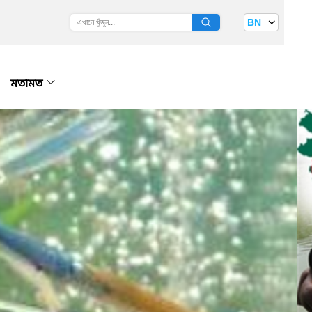
BN
মতামত