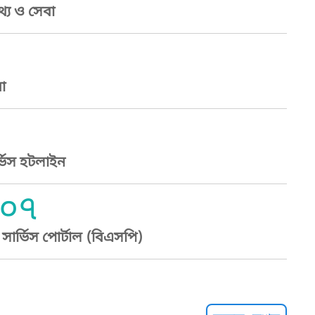
্য ও সেবা
া
্ভিস হটলাইন
০৭
ার্ভিস পোর্টাল (বিএসপি)
্ট হেল্পলাইন