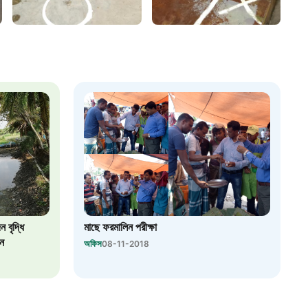
৮
়তা লাইন
০৯
র্মচারী কল্যাণ বোর্ড হটলাইন
০৮৮৮৮৮৮৮
নিয়ন্ত্রণ হটলাইন
 বৃদ্ধি
মাছে ফরমালিন পরীক্ষা
১৩
নন
অফিস
08-11-2018
যন্তরীণ নৌ-পরিবহন হটলাইন