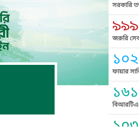
সরকারি তথ
৯৯৯
জরুরি সেব
১০২
ফায়ার সার
১৬১
বিআরটিএ স
১০৩
সুপ্রীম কোর