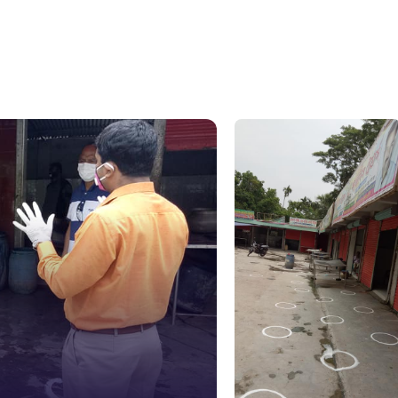
১০৯
নারী ও শিশ
১০৬
দুদক
১০২
দুর্যোগের 
১৬১
স্মার্ট ভূমি