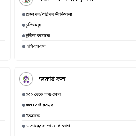
প্রজ্ঞাপন/পরিপত্র/নীতিমালা
চুক্তিসমূহ
চুক্তির কাঠামো
এপিএমএস
জরুরি কল
৩৩৩ থেকে তথ্য-সেবা
কল সেন্টারসমূহ
হেল্পডেস্ক
ডাক্তারের সাথে যোগাযোগ